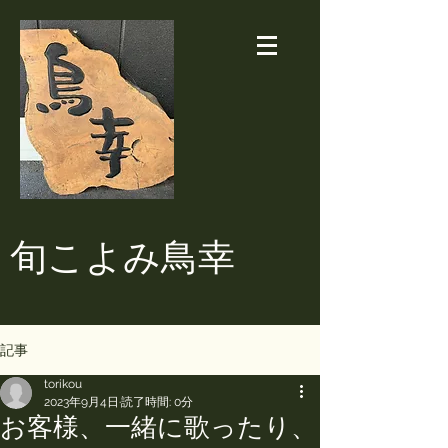
​旬こよみ鳥幸
記事
torikou
2023年9月4日
読了時間: 0分
お客様、一緒に歌ったり、