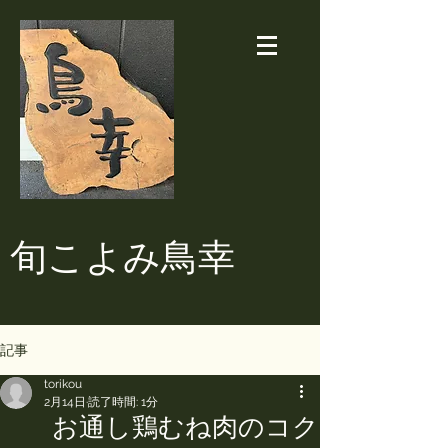
​旬こよみ鳥幸
記事
torikou
2月14日
読了時間: 1分
お通し鶏むね肉のコク