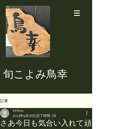
​旬こよみ鳥幸
記事
torikou
2023年9月16日
読了時間: 1分
さあ今日も気合い入れて頑