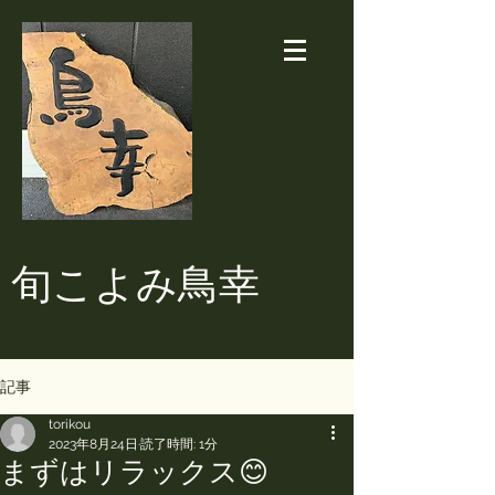
​旬こよみ鳥幸
記事
torikou
2023年8月24日
読了時間: 1分
まずはリラックス😊