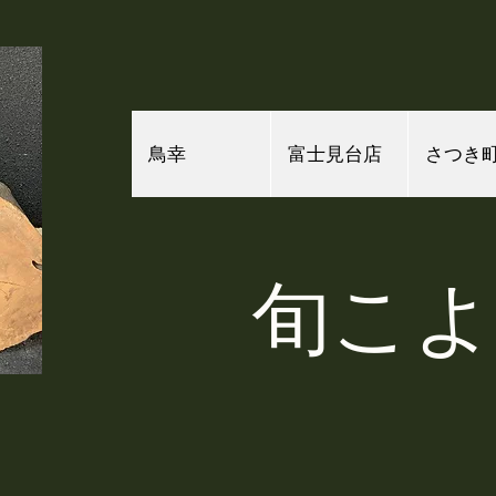
鳥幸
富士見台店
さつき
​旬こ