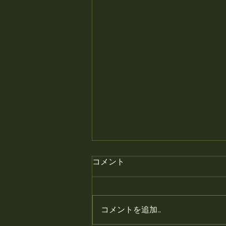
月末の金曜日はプレミアムフ
コメント
ライデー、焼き鳥半額です。
月末の金曜日はプレミアムフライ
デー、焼き鳥半額です。 #静岡居
コメントを追加…
酒屋 #鳥幸 #静岡 #富士