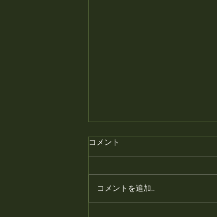
月末の金曜日はプレミアムフ
コメント
ライデー、焼き鳥半額です。
月末の金曜日はプレミアムフライ
デー、焼き鳥半額です。 #静岡居
コメントを追加…
酒屋 #鳥幸 #静岡 #富士
山 #焼き鳥 #静岡観光 #グ
ルメ #静岡グルメ #静岡旅行