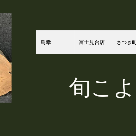
鳥幸
富士見台店
さつき
​旬こ