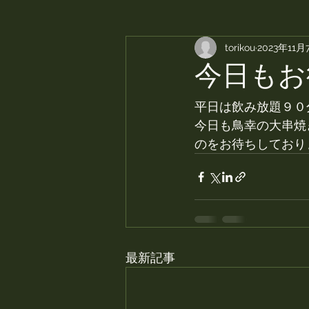
torikou
2023年11月
今日もお
平日は飲み放題９０
今日も鳥幸の大串焼
のをお待ちしており
最新記事