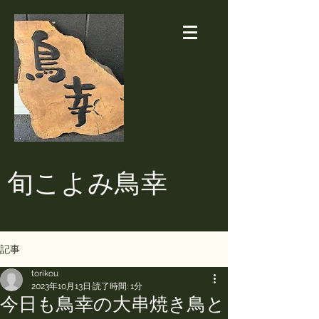
​旬こよみ鳥幸
記事
torikou
2023年10月13日
読了時間: 1分
今日も鳥幸の大串焼き鳥と