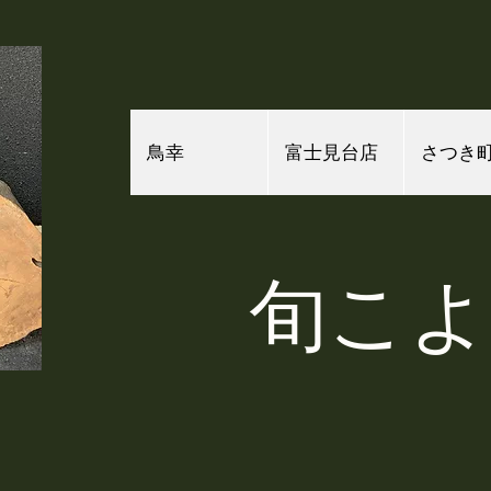
鳥幸
富士見台店
さつき
​旬こ