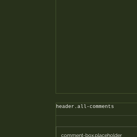
月末の金曜日はプレミアムフ
header.all-comments
ライデー、焼き鳥半額です。
月末の金曜日はプレミアムフライ
デー、焼き鳥半額です。 #静岡居
comment-box.placeholder