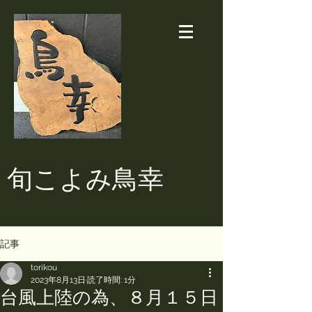
​旬こよみ鳥幸
記事
torikou
2023年8月13日
読了時間: 1分
台風上陸の為、８月１５日