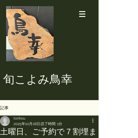
​旬こよみ鳥幸
記事
torikou
2025年10月18日
読了時間: 1分
土曜日、ご予約で７割埋ま