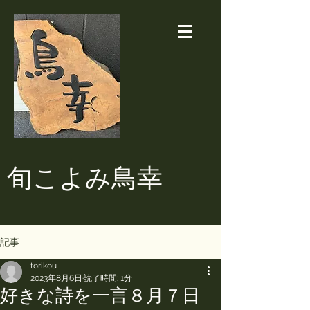
​旬こよみ鳥幸
記事
torikou
2023年8月6日
読了時間: 1分
好きな詩を一言８月７日