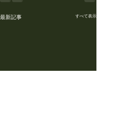
すべて表示
最新記事
しずトク商品券
お待ちしておりま