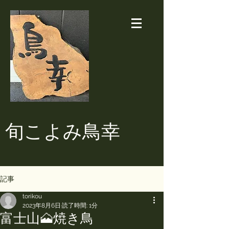
​旬こよみ鳥幸
記事
torikou
2023年8月6日
読了時間: 1分
富士山🗻焼き鳥