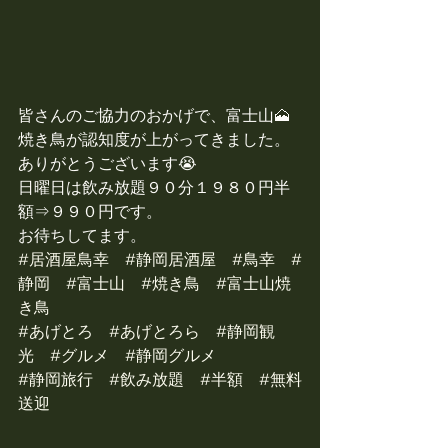
皆さんのご協力のおかげで、富士山🗻
焼き鳥が認知度が上がってきました。
ありがとうございます😭
日曜日は飲み放題９０分１９８０円半
額⇒９９０円です。
お待ちしてます。
#居酒屋鳥幸
#静岡居酒屋
#鳥幸
#
静岡
#富士山
#焼き鳥
#富士山焼
き鳥
#あげとろ
#あげとろら
#静岡観
光
#グルメ
#静岡グルメ
#静岡旅行
#飲み放題
#半額
#無料
送迎