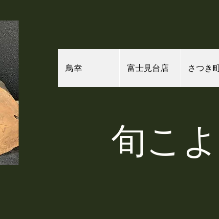
鳥幸
富士見台店
さつき
​旬こ