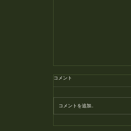
月末の金曜日はプレミアムフ
コメント
ライデー、焼き鳥半額です。
月末の金曜日はプレミアムフライ
デー、焼き鳥半額です。 #静岡居
コメントを追加…
酒屋 #鳥幸 #静岡 #富士
山 #焼き鳥 #静岡観光 #グ
ルメ #静岡グルメ #静岡旅行
#半額