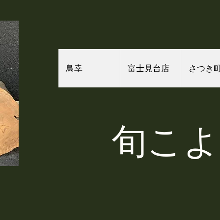
鳥幸
富士見台店
さつき
​旬こ