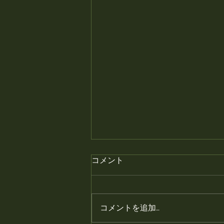
月末の金曜日はプレミアムフ
コメント
ライデー、焼き鳥半額です。
月末の金曜日はプレミアムフライ
デー、焼き鳥半額です。 #静岡居
コメントを追加…
酒屋 #鳥幸 #静岡 #富士