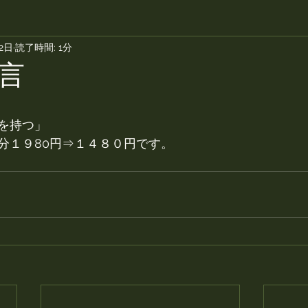
22日
読了時間: 1分
言
を持つ」
分１９80円⇒１４８０円です。