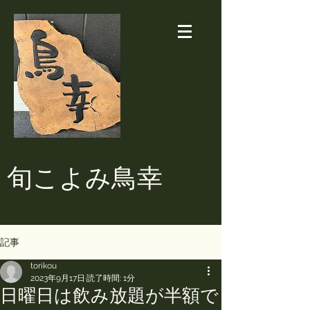
​旬こよみ鳥幸
記事
torikou
2023年9月17日
読了時間: 1分
日曜日は飲み放題が半額で