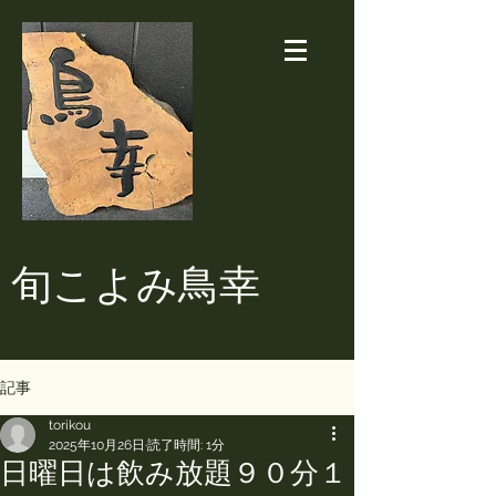
​旬こよみ鳥幸
記事
torikou
2025年10月26日
読了時間: 1分
日曜日は飲み放題９０分１