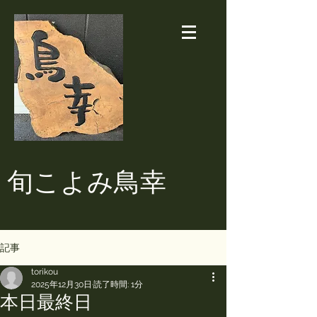
​旬こよみ鳥幸
記事
torikou
2025年12月30日
読了時間: 1分
本日最終日