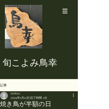
​旬こよみ鳥幸
記事
torikou
2024年1月12日
読了時間: 1分
焼き鳥が半額の日