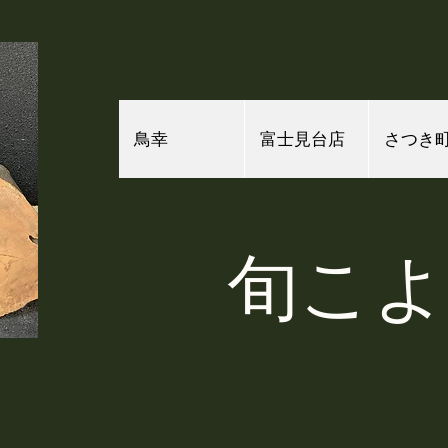
鳥幸
富士見台店
さつき
​旬こ