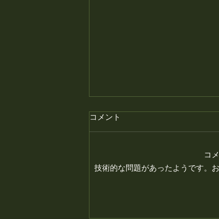
月末の金曜日はプレミアムフ
コメント
ライデー、焼き鳥半額です。
月末の金曜日はプレミアムフライ
コ
デー、焼き鳥半額です。 #静岡居
技術的な問題があったようです。
酒屋 #鳥幸 #静岡 #富士
山 #焼き鳥 #静岡観光 #グ
ルメ #静岡グルメ #静岡旅行
#半額