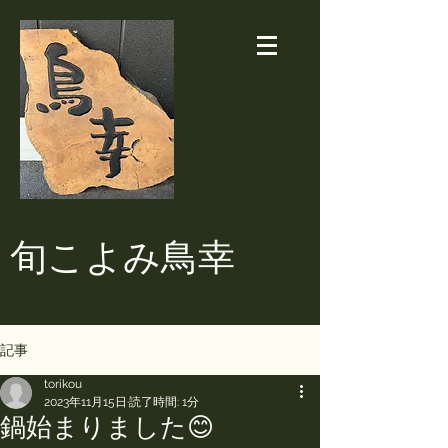
​旬こよみ鳥幸
記事
torikou
2023年11月15日
読了時間: 1分
鍋始まりました😊