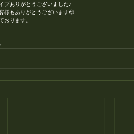
イブありがとうございました♪
客様もありがとうございます😊
ております。
♪