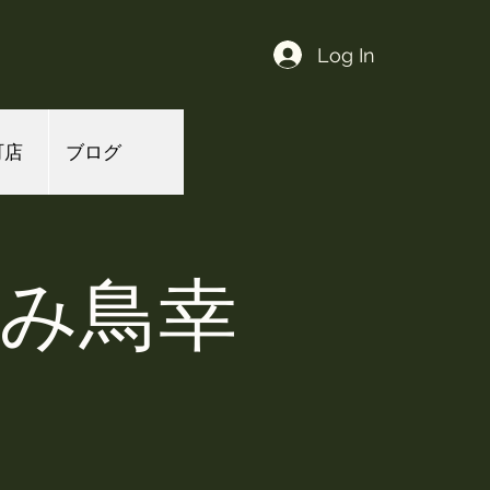
Log In
町店
ブログ
よみ鳥幸