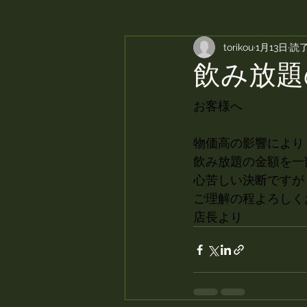
torikou
1月13日
読了
飲み放題
お客様へ
物価高の影響により
飲み放題の金額を一
心苦しい決断ですが
ご理解の程よろしく
店長より　