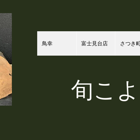
鳥幸
富士見台店
さつき
​旬こ