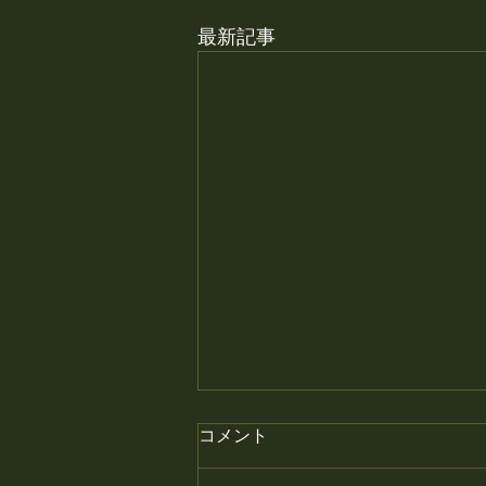
最新記事
月末の金曜日はプレミアムフ
コメント
ライデー、焼き鳥半額です。