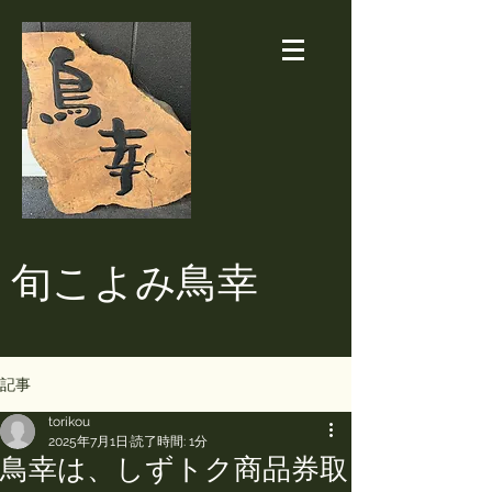
​旬こよみ鳥幸
記事
torikou
2025年7月1日
読了時間: 1分
鳥幸は、しずトク商品券取