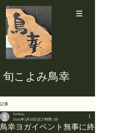
​旬こよみ鳥幸
記事
torikou
2025年3月18日
読了時間: 1分
鳥幸ヨガイベント無事に終