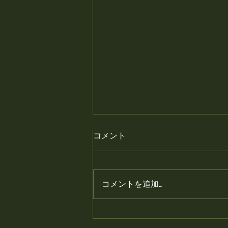
月末の金曜日はプレミアムフ
コメント
ライデー、焼き鳥半額です。
月末の金曜日はプレミアムフライ
デー、焼き鳥半額です。 #静岡居
コメントを追加…
酒屋 #鳥幸 #静岡 #富士
山 #焼き鳥 #静岡観光 #グ
ルメ #静岡グルメ #静岡旅行
#半額