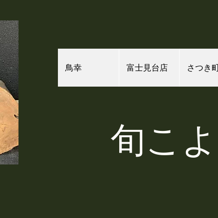
鳥幸
富士見台店
さつき
​旬こ