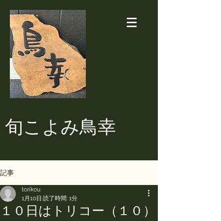
​旬こよみ鳥幸
記事
torikou
1月10日
読了時間: 1分
１０日はトリコー（１０）