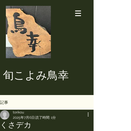
​旬こよみ鳥幸
記事
torikou
2025年7月6日
読了時間: 1分
くさデカ