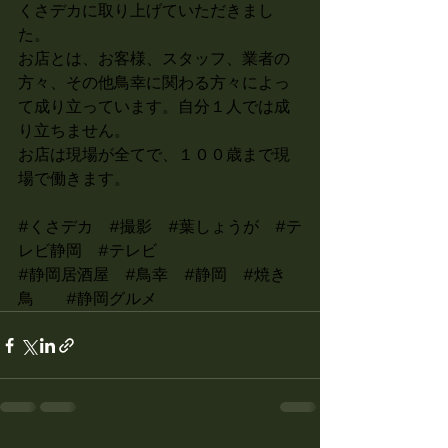
くさデカに取り上げていただきまし
た。
お店とは、お客様、スタッフ、業者の
方々、その他鳥幸に関わる方々によっ
て成り立っています。自分１人では成
り立ちません。
お店は現場が全てで、１００歳まで現
場で働きます。
#くさデカ
#撮影
#葉しょうが
#テ
レビ静岡
#テレビ
#静岡居酒屋
#鳥幸
#静岡
#焼き
鳥
#静岡グルメ