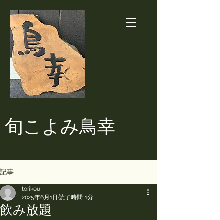
​旬こよみ鳥幸
記事
torikou
2025年6月1日
読了時間: 1分
飲み放題