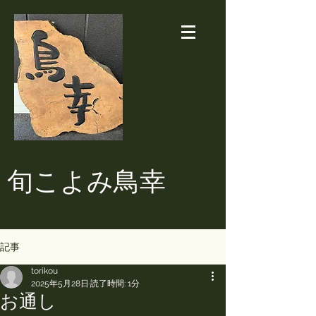
​旬こよみ鳥幸
記事
torikou
2025年5月28日
読了時間: 1分
お通し