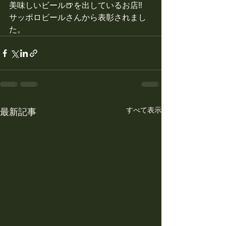
美味しいビール🍺を出しているお店‼️
サッポロビールさんから表彰されまし
た。
すべて表示
最新記事