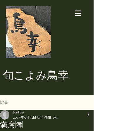
​旬こよみ鳥幸
記事
torikou
2025年5月31日
読了時間: 1分
満席🈵