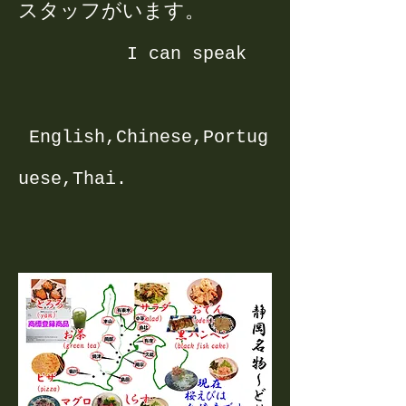
スタッフがいます。
I can speak
English,Chinese,Portug
uese,Thai.