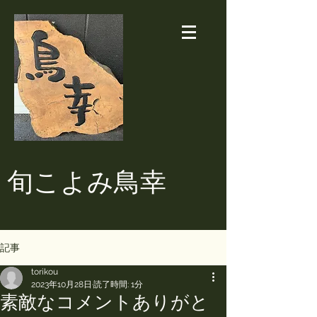
​旬こよみ鳥幸
記事
torikou
2023年10月28日
読了時間: 1分
素敵なコメントありがと