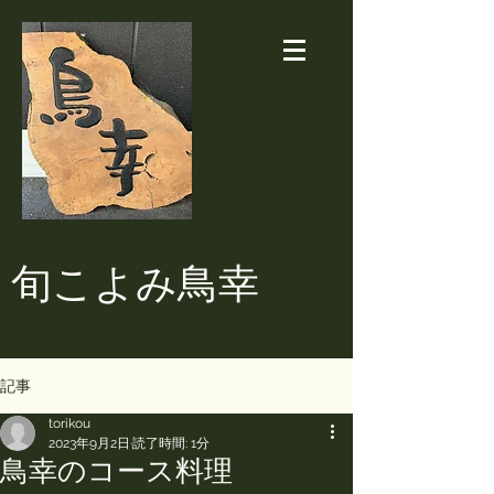
​旬こよみ鳥幸
記事
torikou
2023年9月2日
読了時間: 1分
鳥幸のコース料理